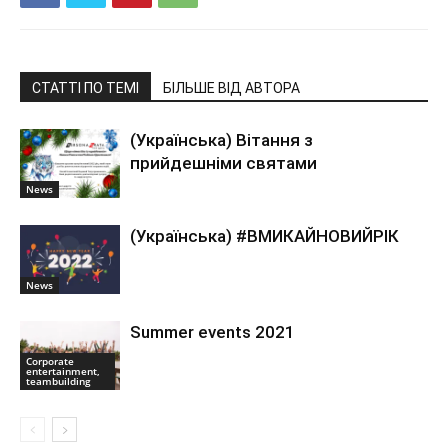
СТАТТІ ПО ТЕМІ
БІЛЬШЕ ВІД АВТОРА
(Українська) Вітання з
прийдешніми святами
News
(Українська) #ВМИКАЙНОВИЙРІК
News
Summer events 2021
Corporate
entertainment,
teambuilding