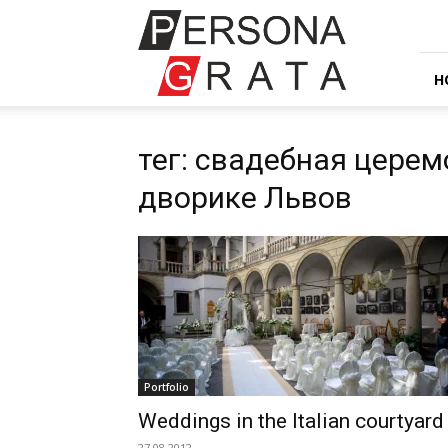
Event
agency
Persona
Grata
H
тег: свадебная цере
дворике Львов
Portfolio
Weddings in the Italian courtyard
27.08.2012