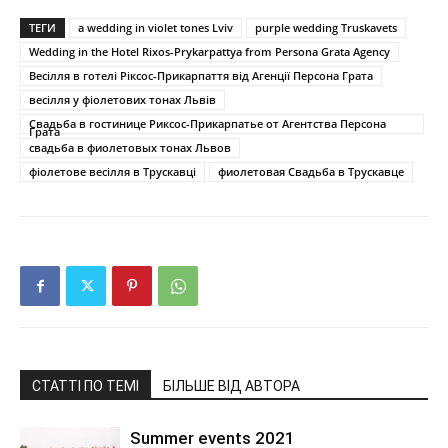
ТЕГИ
a wedding in violet tones Lviv
purple wedding Truskavets
Wedding in the Hotel Rixos-Prykarpattya from Persona Grata Agency
Весілля в готелі Ріксос-Прикарпаття від Агенції Персона Грата
весілля у фіолетових тонах Львів
Свадьба в гостинице Риксос-Прикарпатье от Агентства Персона
Грата
свадьба в фиолетовых тонах Львов
фіолетове весілля в Трускавці
фиолетовая Свадьба в Трускавце
СТАТТІ ПО ТЕМІ
БІЛЬШЕ ВІД АВТОРА
Summer events 2021