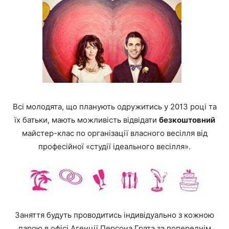
Всі молодята, що планують одружитись у 2013 році та
їх батьки, мають можливість відвідати
безкоштовний
майстер-клас по організації власного весілля від
професійної «студії ідеального весілля».
Заняття будуть проводитись індивідуально з кожною
парою в офісі Агенції Персона Грата за попереднім