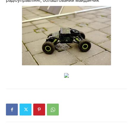
радіоуправлінні, облаштований майданчик