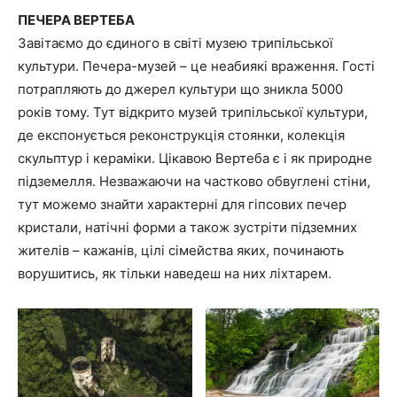
ПЕЧЕРА ВЕРТЕБА
Завітаємо до єдиного в світі музею трипільської
культури. Печера-музей – це неабиякі враження. Гості
потрапляють до джерел культури що зникла 5000
років тому. Тут відкрито музей трипільської культури,
де експонується реконструкція стоянки, колекція
скульптур і кераміки. Цікавою Вертеба є і як природне
підземелля. Незважаючи на частково обвуглені стіни,
тут можемо знайти характерні для гіпсових печер
кристали, натічні форми а також зустріти підземних
жителів – кажанів, цілі сімейства яких, починають
ворушитись, як тільки наведеш на них ліхтарем.