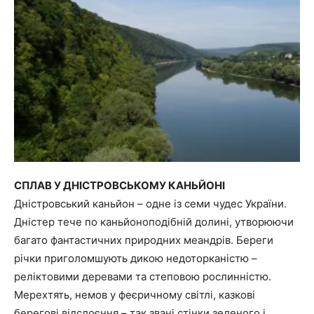
СПЛАВ У ДНІСТРОВСЬКОМУ КАНЬЙОНІ
Дністровський каньйон – одне із семи чудес України.
Дністер тече по каньйоноподібній долині, утворюючи
багато фантастичних природних меандрів. Береги
річки приголомшують дикою недоторканістю –
реліктовими деревами та степовою рослинністю.
Мерехтять, немов у феєричному світлі, казкові
берегові відслоєння – так звані стінки зеленого і