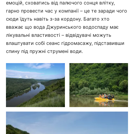
емоцій, сховатись від палючого сонця влітку,
гарно провести час у компанії – це те заради чого
сюди їдуть навіть з-за кордону. Багато хто
вважає що вода Джуринського водоспаду має
лікувальні властивості – відвідувачі можуть
влаштувати собі сеанс гідромасажу, підставивши
спину під пружні струмені води.