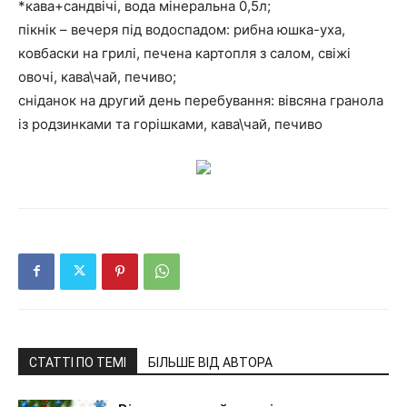
*кава+сандвічі, вода мінеральна 0,5л;
пікнік – вечеря під водоспадом: рибна юшка-уха,
ковбаски на грилі, печена картопля з салом, свіжі
овочі, кава\чай, печиво;
сніданок на другий день перебування: вівсяна гранола
із родзинками та горішками, кава\чай, печиво
СТАТТІ ПО ТЕМІ
БІЛЬШЕ ВІД АВТОРА