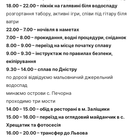
18.00
–
22.00 – пікнік на галявині біля водоспаду
розгортання табору, активні ігри, співи під гітару біля
ватри
22.00
–
7.00 – ночівля в наметах
7.00 – 8.00 – прокидання, водні процедури, сніданок
8.00 – 9.00 – переїзд на місце початку сплаву
9.00 – 9.30 – інструктаж по правилах безпеки,
екіпірування
9.30
–
14.00 – сплав по Дністру
по дорозі відвідуємо мальовничий джерельний
водоспад
минаємо острови с. Печорна
проходимо три мости
14.00 – 15.00 – обід в ресторані в м. Заліщики
15.00 – 16.00 – переїзд на оглядовий майданчик в с.
Хрещатик та фотосесія
16.00 – 20.00 – трансфер до Львова