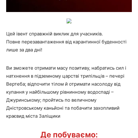
Цей івент справжній виклик для учасників.
Повне перезавантаження від карантинної буденності
лише за два дні!
Ви зможете отримати масу позитиву, набратись сил і
натхнення в підземному царстві трипільців – печері
Вертеба; відпочити тілом й отримати насолоду від
купання у найбільшому рівнинному водоспаді –
Джуринському; пройтись по величному
Дністровському каньйоні та побачити захопливий
краєвид міста Заліщики
Де побуваємо: