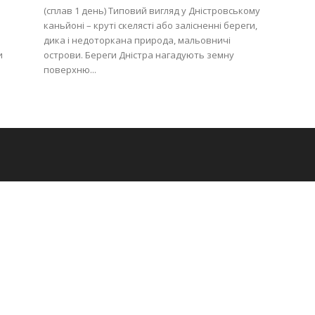
(сплав 1 день) Типовий вигляд у Дністровському
каньйоні – круті скелясті або залісненні береги,
дика і недоторкана природа, мальовничі
и
острови. Береги Дністра нагадують земну
поверхню...