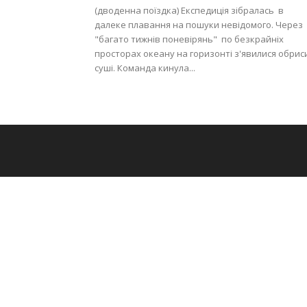
(дводенна поїздка) Експедиція зібралась в
далеке плавання на пошуки невідомого. Через
"багато тижнів поневірянь" по безкрайніх
просторах океану на горизонті з'явилися обрис
суші. Команда кинула...