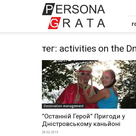
Івент
компанія
Персона
Грата
Г
тег: activities on the D
Destination management
”Останній Герой” Пригоди у
Дністровському каньйоні
28.02.2013