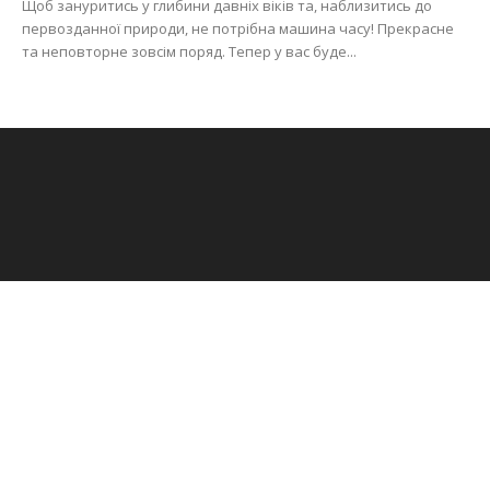
Щоб зануритись у глибини давніх віків та, наблизитись до
первозданної природи, не потрібна машина часу! Прекрасне
та неповторне зовсім поряд. Тепер у вас буде...