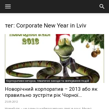
тег: Corporate New Year in Lviv
Корпоративні вечірки, тематичні заходи та святкування подій
Новорічний корпоратив – 2013 або як
правильно зустріти рік Чорної...
25.09.2012
Новий рік – це один із найяскравіших свят в році. Ми всі