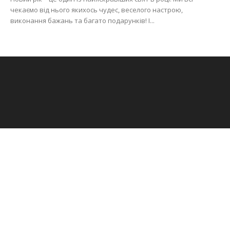
чекаємо від нього якихось чудес, веселого настрою,
виконання бажань та багато подарунків! І...