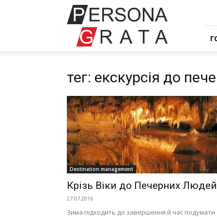
Івент
компанія
Персона
Грата
Г
тег: екскурсія до пе
Destination management
Крізь Віки до Печерних Людей
27.07.2016
Зима підходить до завершення й час подумати