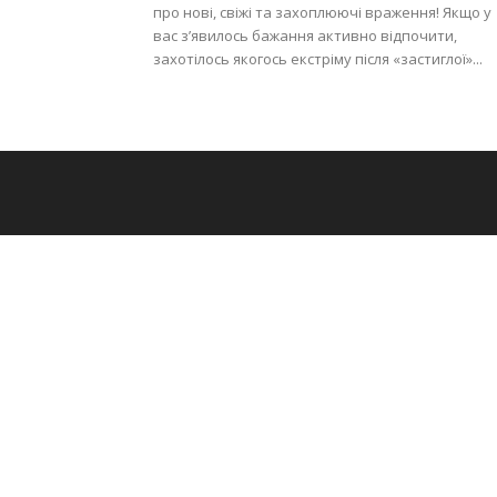
про нові, свіжі та захоплюючі враження! Якщо у
вас з’явилось бажання активно відпочити,
захотілось якогось екстріму після «застиглої»...