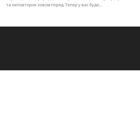
та неповторне зовсім поряд. Тепер у вас буде...