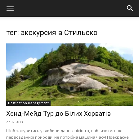
тег: экскурсия в Стильско
Destination management
Хенд-Мейд Тур до Білих Хорватів
27.02.2013
Щоб зануритись у глибини давніх віків та, наблизитись до
первозданної природи, не потрібна машина часу! Прекрасне