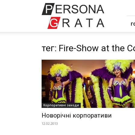
Івент
компанія
Персона
Грата
Г
тег: Fire-Show at the C
Корпоративні заходи
Новорічні корпоративи
12.02.2013