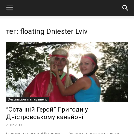
тег: floating Dniester Lviv
Destination management
”Останній Герой” Пригоди у
Дністровському каньйоні
28.02.2013
(дводенна поїздка) Експедиція зібралась в далеке плавання