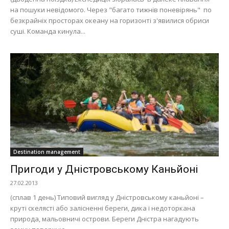
на пошуки невідомого. Через "багато тижнів поневірянь" по
безкрайніх просторах океану на горизонті з'явилися обриси
суші. Команда кинула...
Destination management
Пригоди у Дністровському Каньйоні
27.02.2013
(сплав 1 день) Типовий вигляд у Дністровському каньйоні –
круті скелясті або залісненні береги, дика і недоторкана
природа, мальовничі острови. Береги Дністра нагадують