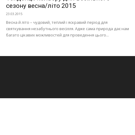
сезону весна/літо 2015
23.03.2015
Весна й літо – чудовий, теплий і яскравий період для
святкування незабутнього весілля. Адже сама природа дає нам
багато цікавих можливостей для проведення цього...