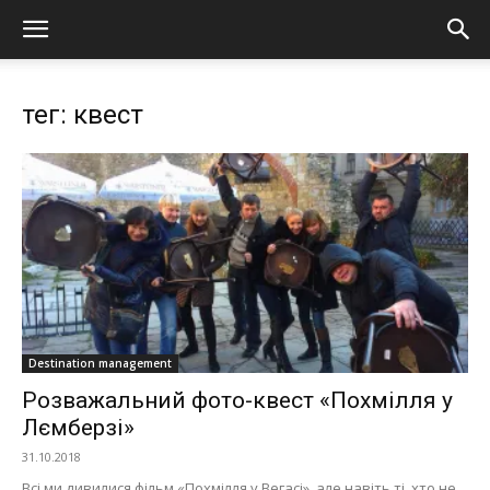
тег: квест
Destination management
Розважальний фото-квест «Похмілля у
Лємберзі»
31.10.2018
Всі ми дивилися фільм «Похмілля у Вегасі», але навіть ті, хто не