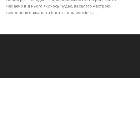
чекаємо від нього якихось чудес, веселого настрою,
виконання бажань та багато подарунків! І...