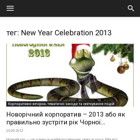
тег: New Year Celebration 2013
Корпоративні вечірки, тематичні заходи та святкування подій
Новорічний корпоратив – 2013 або як
правильно зустріти рік Чорної...
25.09.2012
Новий рік – це один із найяскравіших свят в році. Ми всі