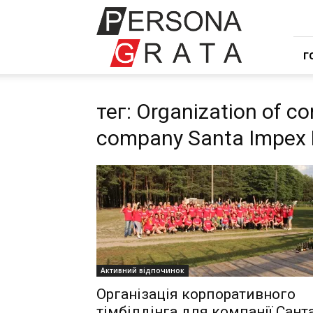
Івент
компанія
Персона
Грата
Г
тег: Organization of co
company Santa Impex 
Активний відпочинок
Організація корпоративного
тімбілдінга для компанії Сант