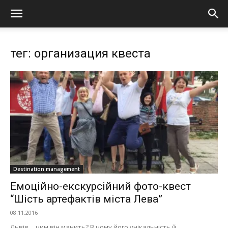
тег: организация квеста
Destination management
Емоційно-екскурсійний фото-квест
“Шість артефактів міста Лева”
08.11.2016
Львів… чим він манить? В чому його унікальність й