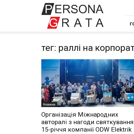
Івент
компанія
Персона
Грата
Г
тег: раллі на корпора
Новини
Організація Міжнародних
авторалі з нагоди святкування
15-річчя компанії ODW Elektrik