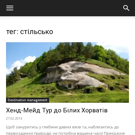
тег: стільсько
Destination management
Хенд-Мейд Тур до Білих Хорватів
27.02.2013
Щоб зануритись у глибини давніх віків та, наблизитись до
первозданної природи, не потрібна машина часу! Прекрасне