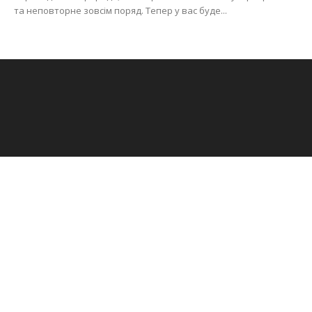
та неповторне зовсім поряд. Тепер у вас буде...