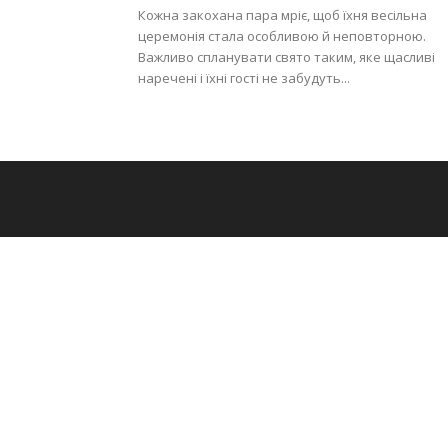
Кожна закохана пара мріє, щоб їхня весільна
церемонія стала особливою й неповторною.
Важливо спланувати свято таким, яке щасливі
наречені і їхні гості не забудуть...