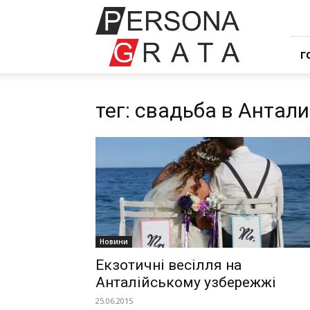
Івент
компанія
Персона
Грата
Г
тег: свадьба в Антал
Новини
Екзотичні весілля на
Анталійському узбережжі
25.06.2015