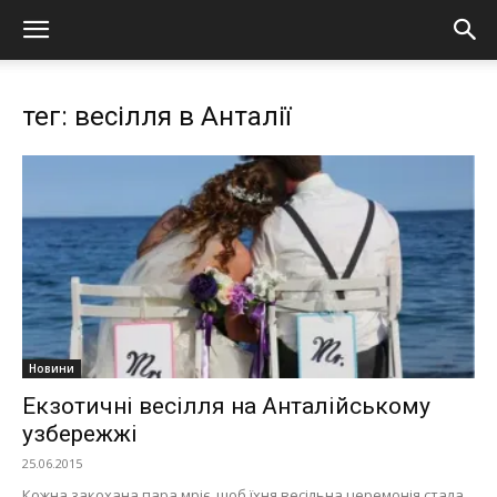
тег: весілля в Анталії
Новини
Екзотичні весілля на Анталійському
узбережжі
25.06.2015
Кожна закохана пара мріє, щоб їхня весільна церемонія стала