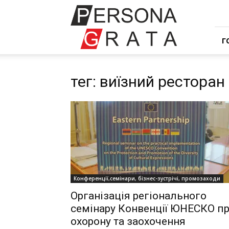
Івент
компанія
Персона
Грата
Г
тег: виїзний ресторан
Конференції,семінари, бізнес-зустрічі, промозаходи
Організація регіонального
семінару Конвенції ЮНЕСКО п
охорону та заохочення