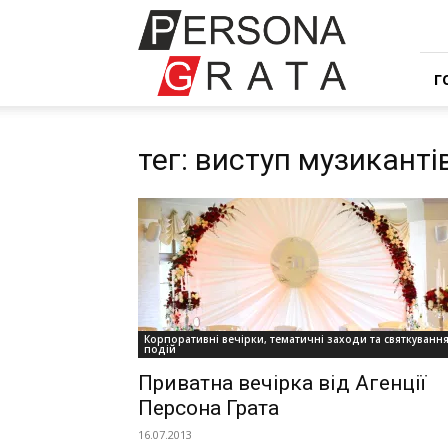
Івент
компанія
Персона
Грата
Г
тег: виступ музиканті
Корпоративні вечірки, тематичні заходи та святкуванн
подій
Приватна вечірка від Агенції
Персона Грата
16.07.2013