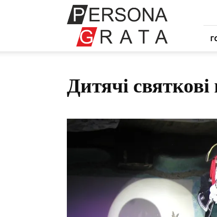
Івент
компанія
Персона
Грата
Г
Дитячі святкові 