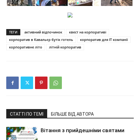
ТЕГИ
активний відпочинок
квест на корпоративі
корпоратив в Кавальєр бутік готель
корпоратив для IT компанії
корпоративне літо
літній корпоратив
СТАТТІ ПО ТЕМІ
БІЛЬШЕ ВІД АВТОРА
Вітання з прийдешніми святами