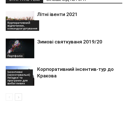
Літні івенти 2021
Корпоративний
відпочинок,
командозгуртування
Зимові святкуваня 2019/20
Портфоліо
Корпоративний інсентив-тур до
Інсентивні
(заохочувальні)
Кракова
поїздки та
програми для
вибагливих