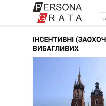
Івент
компанія
Персона
Грата
Г
ІНСЕНТИВНІ (ЗАОХО
ВИБАГЛИВИХ