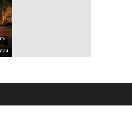
 ТА
юдей