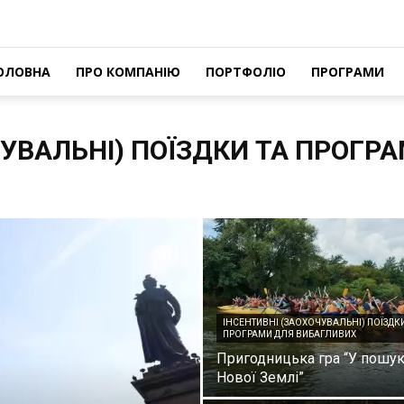
ОЛОВНА
ПРО КОМПАНІЮ
ПОРТФОЛІО
ПРОГРАМИ
ЧУВАЛЬНІ) ПОЇЗДКИ ТА ПРОГР
ІНСЕНТИВНІ (ЗАОХОЧУВАЛЬНІ) ПОЇЗДКИ
ПРОГРАМИ ДЛЯ ВИБАГЛИВИХ
Пригодницька гра “У пошу
Нової Землі”