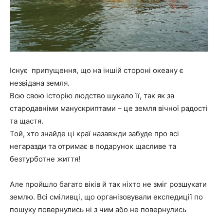
Існує припущення, що на іншій стороні океану є
незвідана земля.
Всю свою історію людство шукало її, так як за
стародавніми манускриптами – це земля вічної радості
та щастя.
Той, хто знайде ці краї назавжди забуде про всі
негаразди та отримає в подарунок щасливе та
безтурботне життя!
Але пройшло багато віків й так ніхто не зміг розшукати
землю. Всі сміливці, що організовували експедиції по
пошуку повернулись ні з чим або не повернулись