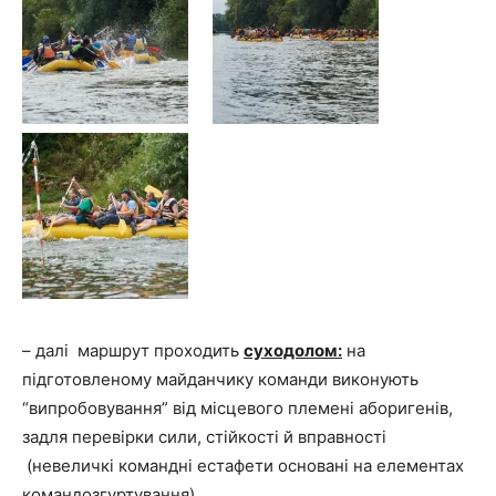
– далі маршрут проходить
суходолом:
на
підготовленому майданчику команди виконують
“випробовування” від місцевого племені аборигенів,
задля перевірки сили, стійкості й вправності
(невеличкі командні естафети основані на елементах
командозгуртування).