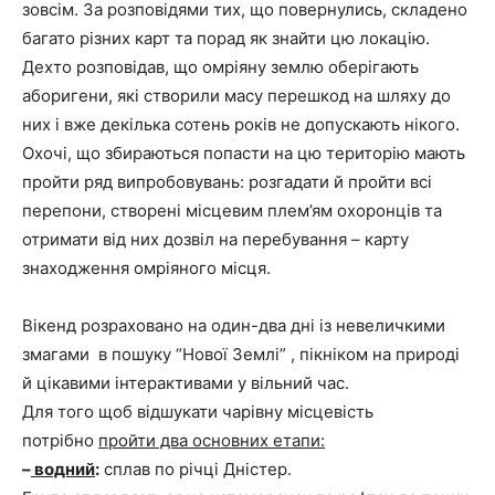
зовсім. За розповідями тих, що повернулись, складено
багато різних карт та порад як знайти цю локацію.
Дехто розповідав, що омріяну землю оберігають
аборигени, які створили масу перешкод на шляху до
них і вже декілька сотень років не допускають нікого.
Охочі, що збираються попасти на цю територію мають
пройти ряд випробовувань: розгадати й пройти всі
перепони, створені місцевим плем’ям охоронців та
отримати від них дозвіл на перебування – карту
знаходження омріяного місця.
Вікенд розраховано на один-два дні із невеличкими
змагами в пошуку “Нової Землі” , пікніком на природі
й цікавими інтерактивами у вільний час.
Для того щоб відшукати чарівну місцевість
потрібно
пройти два основних етапи:
–
водний
:
сплав по річці Дністер.