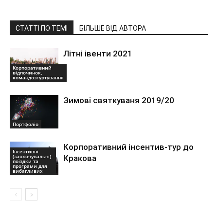
СТАТТІ ПО ТЕМІ
БІЛЬШЕ ВІД АВТОРА
Літні івенти 2021
Корпоративний
відпочинок,
командозгуртування
Зимові святкуваня 2019/20
Портфоліо
Корпоративний інсентив-тур до
Інсентивні
(заохочувальні)
Кракова
поїздки та
програми для
вибагливих