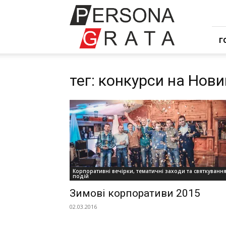
Івент
компанія
Персона
Грата
Г
тег: конкурси на Нови
Корпоративні вечірки, тематичні заходи та святкуванн
подій
Зимові корпоративи 2015
02.03.2016