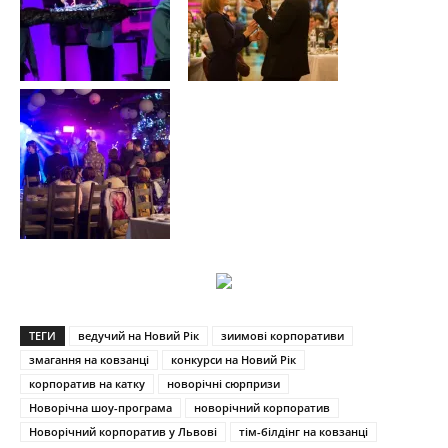
ТЕГИ
ведучий на Новий Рік
зиимові корпоративи
змагання на ковзанці
конкурси на Новий Рік
корпоратив на катку
новорічні сюрпризи
Новорічна шоу-програма
новорічний корпоратив
Новорічний корпоратив у Львові
тім-білдінг на ковзанці