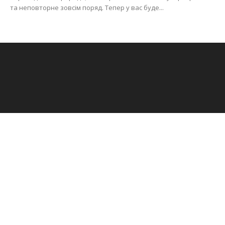
та неповторне зовсім поряд. Тепер у вас буде...