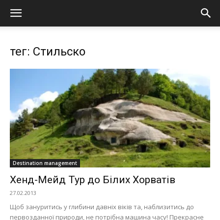
тег: Стильско
Destination management
Хенд-Мейд Тур до Білих Хорватів
27.02.2013
Щоб зануритись у глибини давніх віків та, наблизитись до
первозданної природи, не потрібна машина часу! Прекрасне