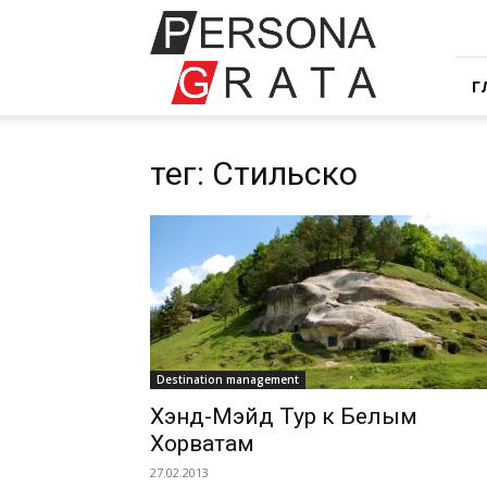
Ивент
компания
Персона
Грата
Г
тег: Стильско
Destination management
Хэнд-Мэйд Тур к Белым
Хорватам
27.02.2013