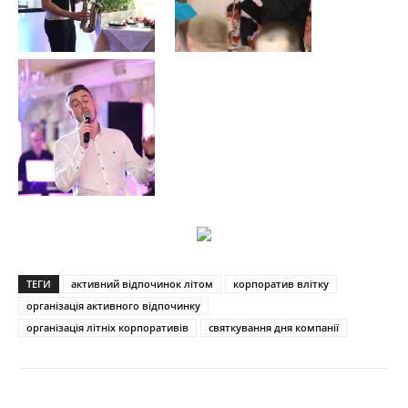
ТЕГИ
активний відпочинок літом
корпоратив влітку
організація активного відпочинку
організація літніх корпоративів
святкування дня компанії