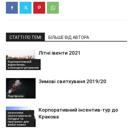
СТАТТІ ПО ТЕМІ
БІЛЬШЕ ВІД АВТОРА
Літні івенти 2021
Корпоративний
відпочинок,
командозгуртування
Зимові святкуваня 2019/20
Портфоліо
Корпоративний інсентив-тур до
Інсентивні
(заохочувальні)
Кракова
поїздки та
програми для
вибагливих