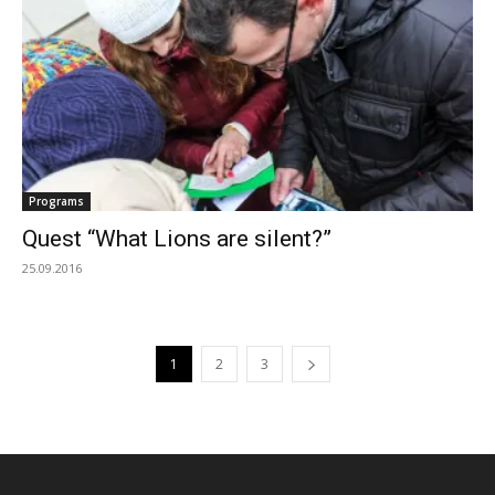
Programs
Quest “What Lions are silent?”
25.09.2016
1
2
3